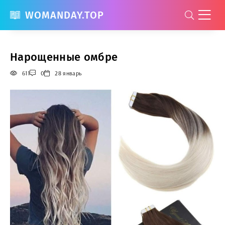
WOMANDAY.TOP
Нарощенные омбре
611
0
28 январь