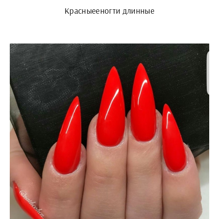
Красныееногти длинные