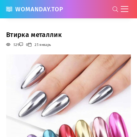
WOMANDAY.TOP
Втирка металлик
529
0
23 январь