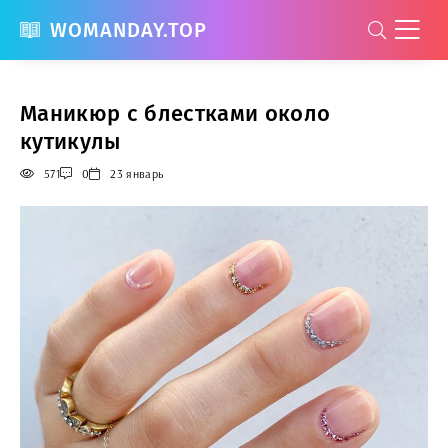
WOMANDAY.TOP
Маникюр с блестками около
кутикулы
571
0
23 январь