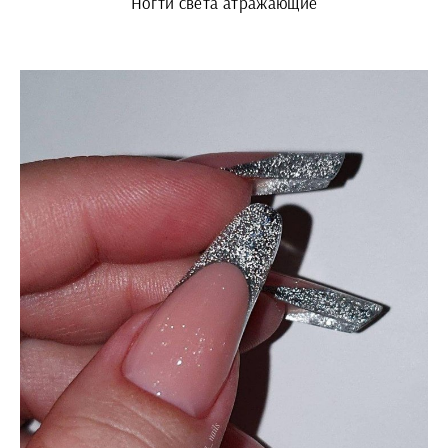
Ногти света атражающие