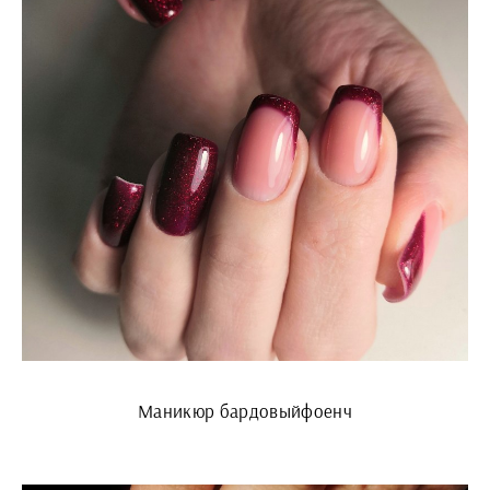
Маникюр бардовыйфоенч