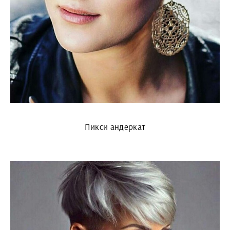
Пикси андеркат