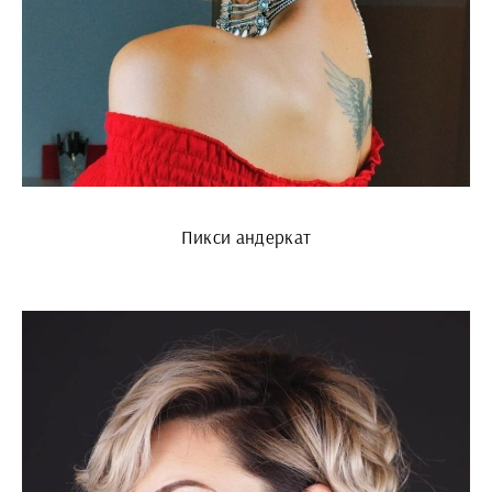
Пикси андеркат