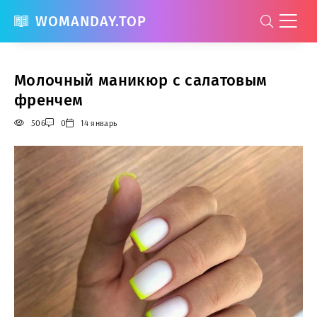
WOMANDAY.TOP
Молочный маникюр с салатовым
френчем
506
0
14 январь