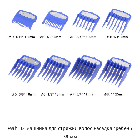
Wahl 12 машинка для стрижки волос насадка гребень
38 мм