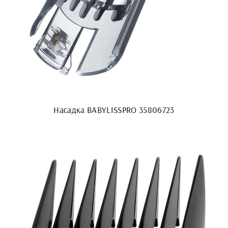
Насадка BABYLISSPRO 35806723