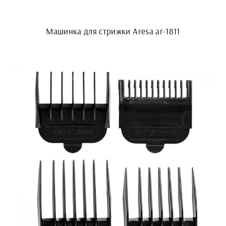
Машинка для стрижки Aresa ar-1811