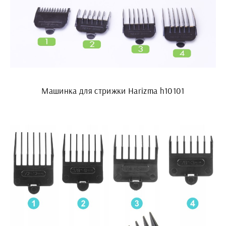
Машинка для стрижки Harizma h10101