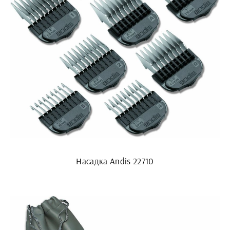
Насадка Andis 22710