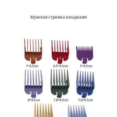
Мужская стрижка насадками