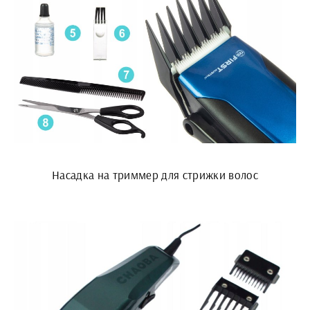
Насадка на триммер для стрижки волос