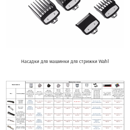
Насадки для машинки для стрижки Wahl