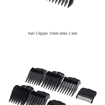
Hair Clipper 12mm 6mm 3 mm