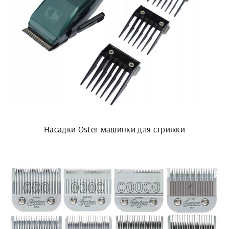
Насадки Oster машинки для стрижки