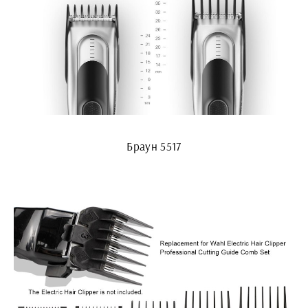
Браун 5517