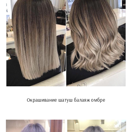
Окрашивание шатуш балаяж омбре