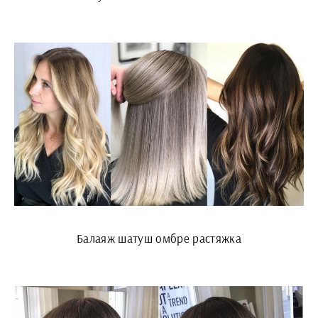
Балаяж шатуш омбре растяжка