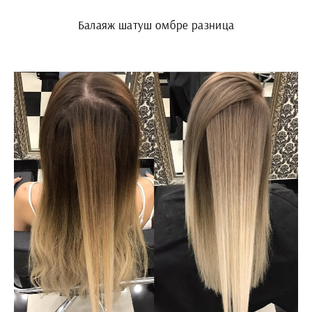
Балаяж шатуш омбре разница