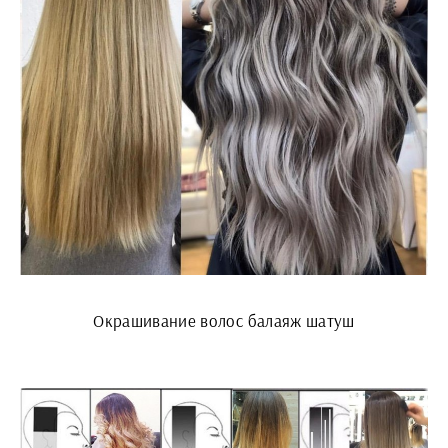
Окрашивание волос балаяж шатуш