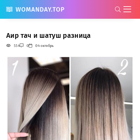
WOMANDAY.TOP
Аир тач и шатуш разница
554
0
04 октябрь