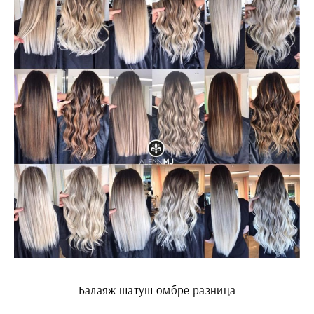
Балаяж шатуш омбре разница