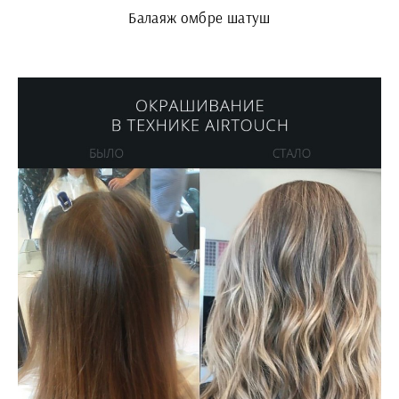
Балаяж омбре шатуш