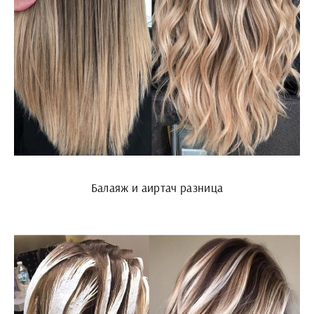
Балаяж и аиртач разница