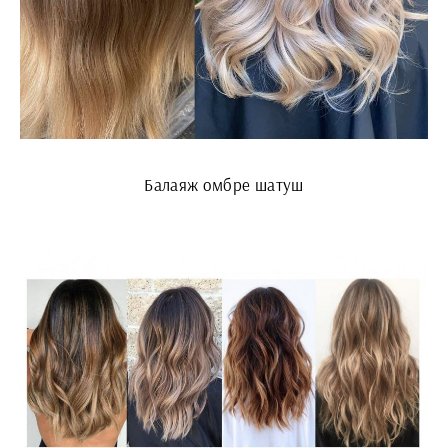
Балаяж омбре шатуш