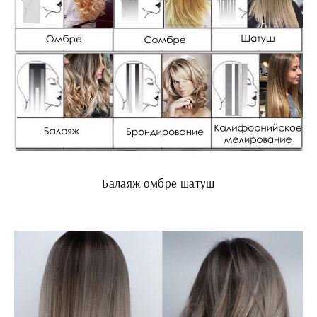
Балаяж омбре шатуш