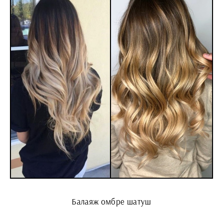
Балаяж омбре шатуш