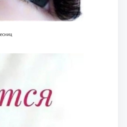
есниц