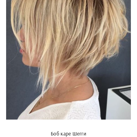
Боб каре Шегги