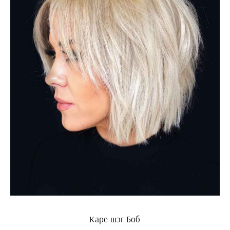
Каре шэг Боб