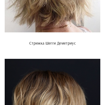
Стрижка Шегги Деметриус