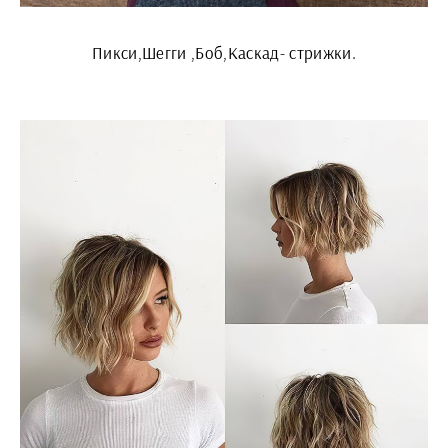
Пикси,Шегги ,Боб,Каскад- стрижки.