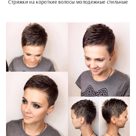
Стрижки на короткие волосы молодежные стильные