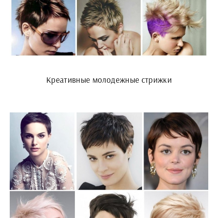
Креативные молодежные стрижки