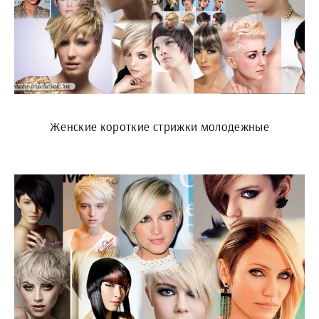
Женские короткие стрижки молодежные