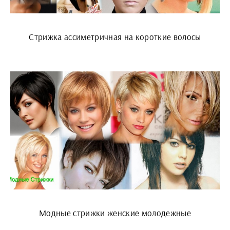
Стрижка ассиметричная на короткие волосы
Модные стрижки женские молодежные