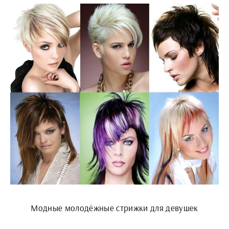
Модные молодёжные стрижки для девушек