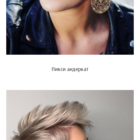
Пикси андеркат