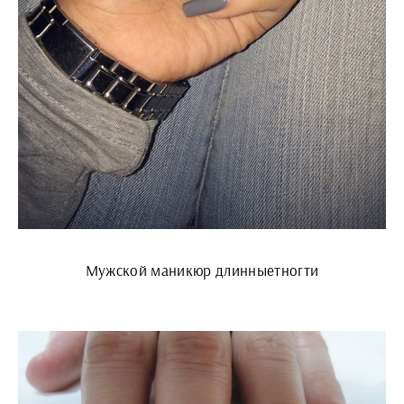
Мужской маникюр длинныетногти