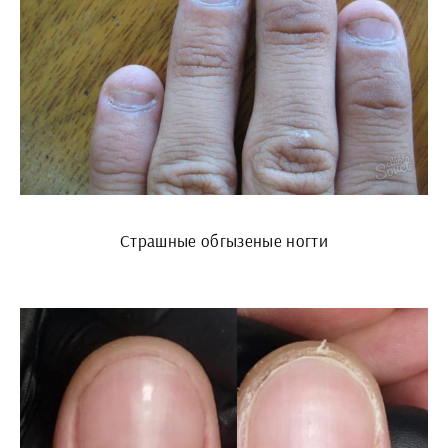
Страшные обгызеные ногти