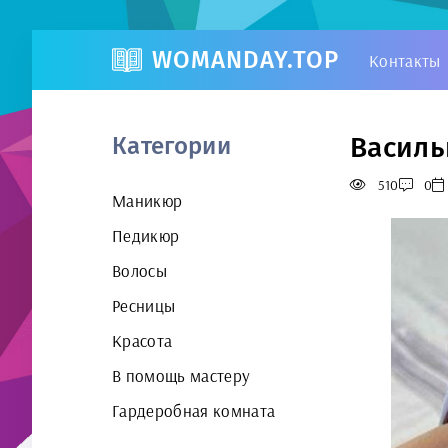
WOMANDAY.TOP
Контакты
Василь
Категории
510
0
Маникюр
Педикюр
Волосы
Ресницы
Красота
В помощь мастеру
Гардеробная комната