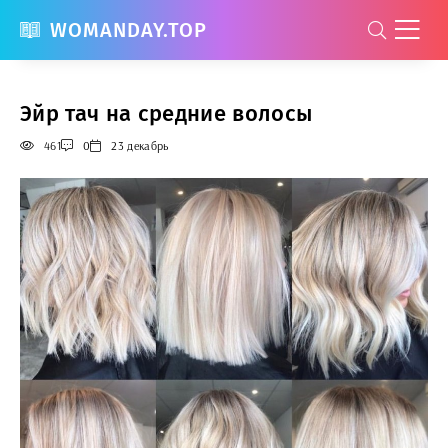
WOMANDAY.TOP
Эйр тач на средние волосы
461
0
23 декабрь