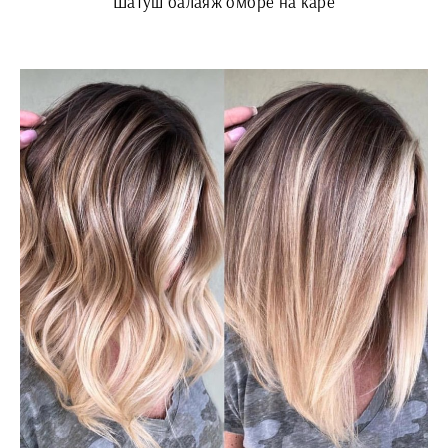
Шатуш балаяж омбре на каре