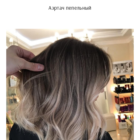
Аэртач пепельный