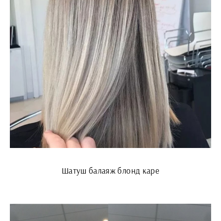
Шатуш балаяж блонд каре