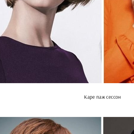
Каре паж сессон