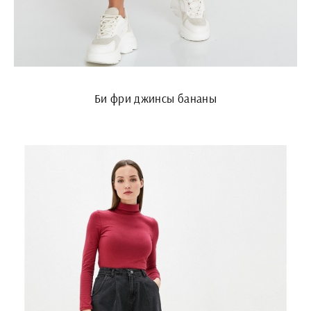
Би фри джинсы бананы