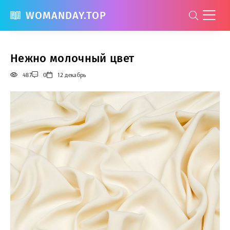
WOMANDAY.TOP
Нежно молочный цвет
487
0
12 декабрь