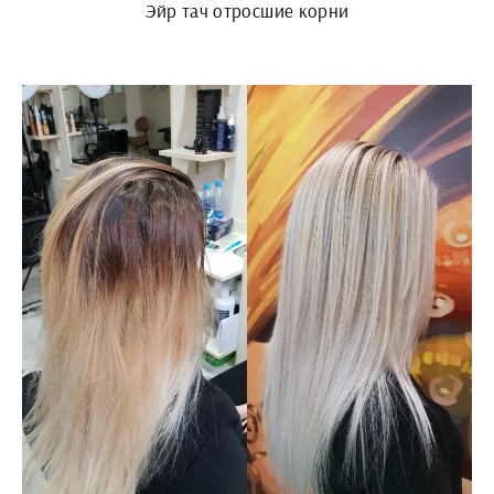
Эйр тач отросшие корни