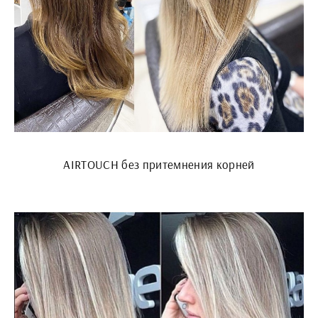
AIRTOUCH без притемнения корней