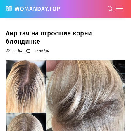
WOMANDAY.TOP
Аир тач на отросшие корни
блондинке
566
0
11 декабрь