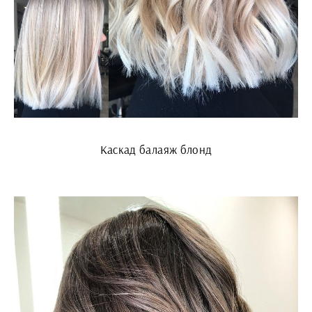
Каскад балаяж блонд