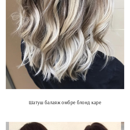
Шатуш балаяж омбре блонд каре