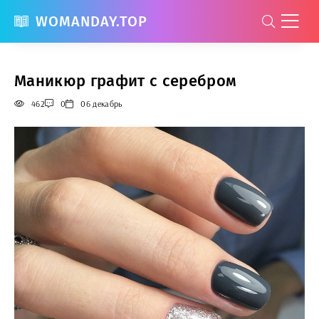
WOMANDAY.TOP
Маникюр графит с серебром
462
0
06 декабрь