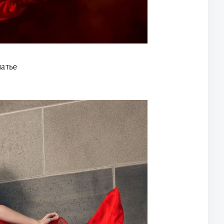
латье