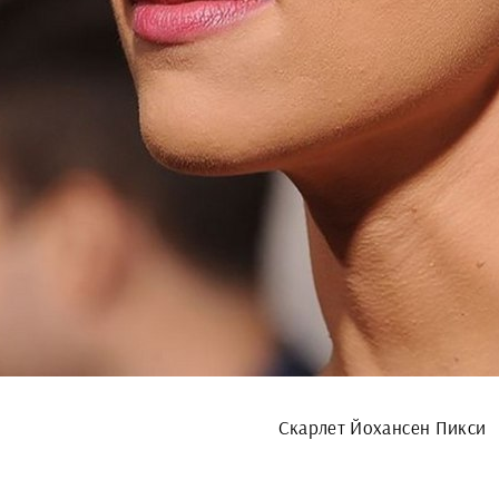
Скарлет Йохансен Пикси