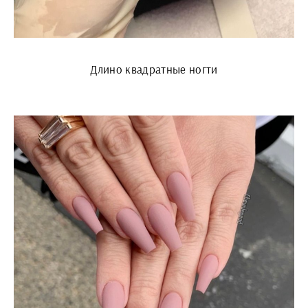
Длино квадратные ногти