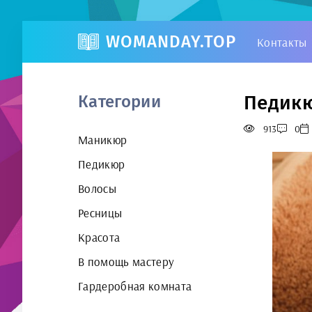
WOMANDAY.TOP
Контакты
Педикю
Категории
913
0
Маникюр
Педикюр
Волосы
Ресницы
Красота
В помощь мастеру
Гардеробная комната