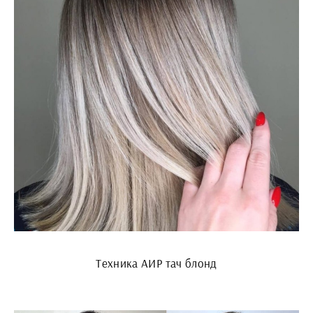
Техника АИР тач блонд