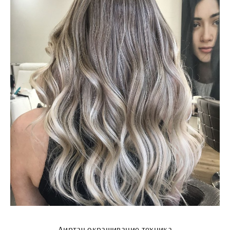
Аиртач окрашивание техника