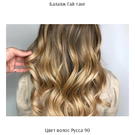
Балаяж Гай танг
Цвет волос Русса 90