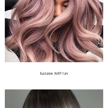
Балаяж АИР тач