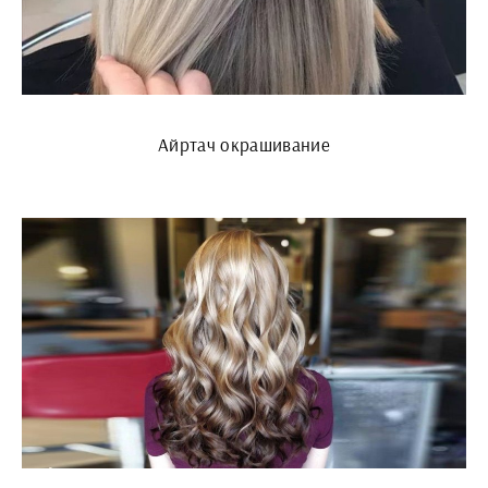
Айртач окрашивание