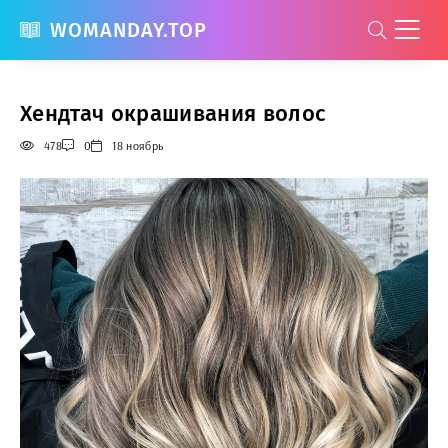
WOMANDAY.TOP
Хендтач окрашивания волос
478
0
18 ноябрь